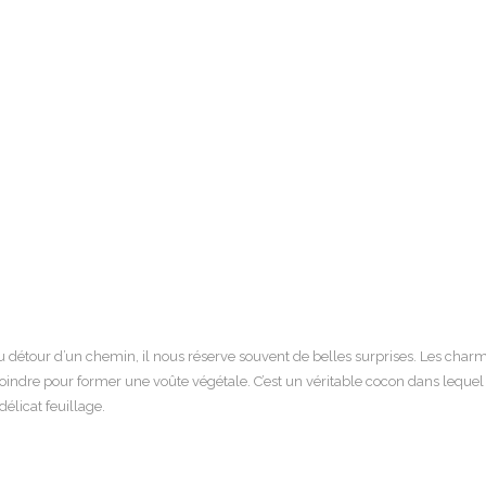
 détour d’un chemin, il nous réserve souvent de belles surprises.
Les charm
ejoindre pour former une voûte végétale.
C’est un véritable cocon dans lequel i
élicat feuillage.