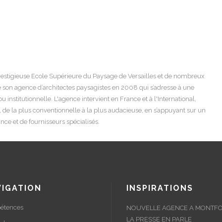
restigieuse Ecole Supérieure du Paysage de Versailles et de nombreux
e son agence d’architectes paysagistes en 2008 qui s’adresse à une
ou institutionnelle. L'agence intervient en France et à l'International,
de la plus conventionnelle à la plus audacieuse, en s’appuyant sur un
nce et de fournisseurs spécialisés.
VIGATION
INSPIRATIONS
étences
NOUVELLE AGENCE A MONTFO
LA PRESSE EN PARLE