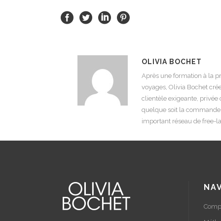
OLIVIA BOCHET
Après une formation à la p
voyages, Olivia Bochet cré
clientèle exigeante, privée 
quelque soit la commande, 
important réseau de free-la
NA
Comp