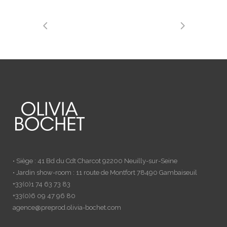
• Siège : 41 Bd du Cdt Charcot 92200 Neuilly-sur-Seine
• Jardin show-room : 11 route de Montfort 78490 Gambaiseuil
+33(0)1 74 63 73 83
+33(0)6 09 47 96 80
agence@preprod.olivia-bochet.com