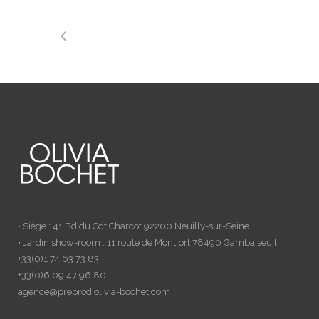
• Siège : 41 Bd du Cdt Charcot 92200 Neuilly-sur-Seine
• Jardin show-room : 11 route de Montfort 78490 Gambaiseuil
+33(0)1 74 63 73 83
+33(0)6 09 47 96 80
agence@preprod.olivia-bochet.com