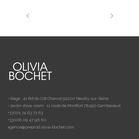
• Siège : 41 Bd du Cdt Charcot 92200 Neuilly-sur-Seine
• Jardin show-room : 11 route de Montfort 78490 Gambaiseuil
+33(0)1 74 63 73 83
+33(0)6 09 47 96 80
agence@preprod.olivia-bochet.com